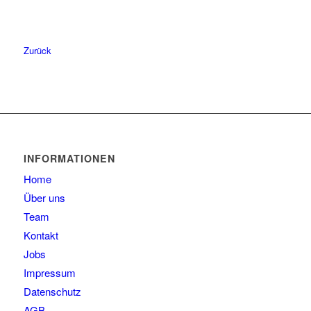
55
10
56
12
Zurück
57
10
58
6
59
3
60
1
61
1
INFORMATIONEN
Home
Über uns
Team
Kontakt
Jobs
Impressum
Datenschutz
AGB