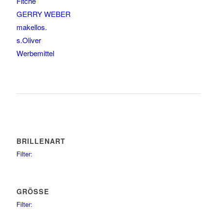
Fitche
GERRY WEBER
makellos.
s.Oliver
Werbemittel
BRILLENART
Filter:
Clip on
1
glasses
72
sunglasses
GRÖSSE
37
Filter:
47
1