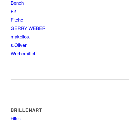
Bench
F2
Fitche
GERRY WEBER
makellos.
s.Oliver
Werbemittel
BRILLENART
Filter:
Clip on
1
glasses
72