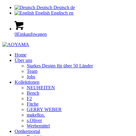
Deutsch
Deutsch
de
English
Englisch
en
0
Einkaufswagen
Home
Über uns
Starkes Design für über 50 Länder
Team
Jobs
Kollektionen
NEUHEITEN
Bench
F2
Fitche
GERRY WEBER
makellos.
s.Oliver
Werbemittel
Optikerportal