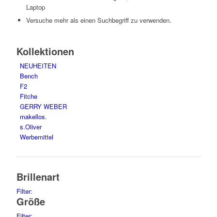
Laptop
Versuche mehr als einen Suchbegriff zu verwenden.
Kollektionen
NEUHEITEN
Bench
F2
Fitche
GERRY WEBER
makellos.
s.Oliver
Werbemittel
Brillenart
Filter:
Größe
Clip on
1
glasses
72
Filter: