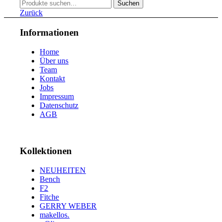
Suche
53
18
Suchen
nach:
54
13
Zurück
55
10
56
12
Informationen
57
10
58
6
Home
59
3
Über uns
60
1
Team
61
1
Kontakt
Jobs
Impressum
Datenschutz
AGB
Kollektionen
NEUHEITEN
Bench
F2
Fitche
GERRY WEBER
makellos.