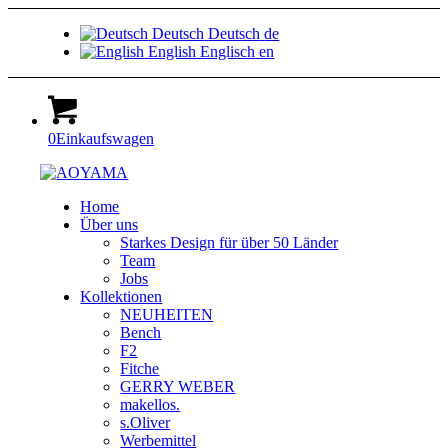
Deutsch
Deutsch
de
English
Englisch
en
0
Einkaufswagen
Home
Über uns
Starkes Design für über 50 Länder
Team
Jobs
Kollektionen
NEUHEITEN
Bench
F2
Fitche
GERRY WEBER
makellos.
s.Oliver
Werbemittel