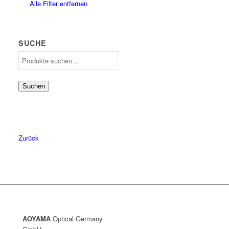
Alle Filter entfernen
53
18
54
13
55
10
56
12
SUCHE
57
10
Suche
58
6
nach:
59
3
60
Suchen
1
61
1
Zurück
AOYAMA
Optical Germany